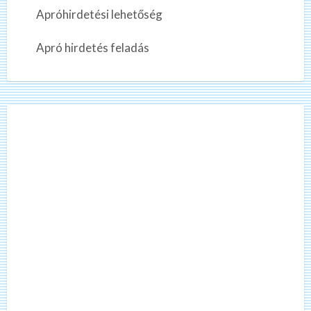
?
i
Apróhirdetési lehetőség
z
e
Apró hirdetés feladás
t
ő
m
u
n
k
a