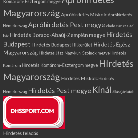
Komárom-Esztergom megye
Magyarország
Apróhirdetés Miskolc
Apróhirdetés
Apróhirdetés Pest megye
Németország
eladó Ház-családi
Hirdetés
Hirdetés Borsod-Abaúj-Zemplén megye
ház
Budapest
Hirdetés Egész
Hirdetés Budapest III.kerület
Magyarország
Hirdetés Jász-Nagykun-Szolnok megye
Hirdetés
Hirdetés
Hirdetés Komárom-Esztergom megye
Komárom
Magyarország
Hirdetés Miskolc
Hirdetés
Kínál
Hirdetés Pest megye
Németország
állásajánlatok
Hirdetés feladás