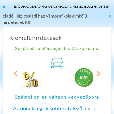
"ELADÓ HÁZ-CSALÁDI HÁZ VÁMOSMIKOLA" CÍMKÉVEL JELÖLT HIRDETÉSEK
eladó Ház-családi ház Vámosmikola címkéjű
R
hirdetések (0)
F
f
a
Kiemelt hirdetések
t
e
H
c
h
V
A
K
z
é
ö
r
n
d
n
ő
Az önnek legolcsóbb kötelező biztosítást keresi?
e
í