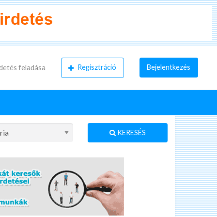
Regisztráció
Bejelentkezés
detés feladása
KERESÉS