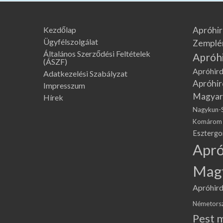
Kezdőlap
Apróhir
Ügyfélszolgálat
Zemplé
Általános Szerződési Feltételek
Apróh
(ÁSZF)
Apróhird
Adatkezelési Szabályzat
Apróhir
Impresszum
Magyar
Hírek
Nagykun-
Komárom
Eszterg
Apró
Mag
Apróhird
Németors
Pest 