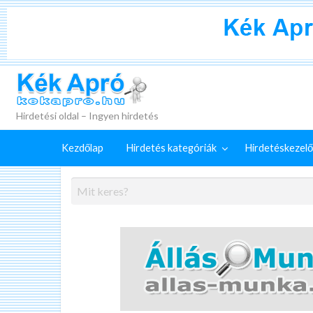
+
Külön
Kék Apró
irdetéskezelő
Hirdetés
GYIK
szolgáltatások
feladása
Hirdetési oldal – Ingyen hirdetés
Kezdőlap
Hirdetés kategóriák
Hirdetéskezelő