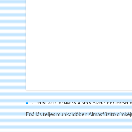
"FŐÁLLÁS TELJES MUNKAIDŐBEN ALMÁSFÜZITŐ" CÍMKÉVEL J
Főállás teljes munkaidőben Almásfüzitő címkéj