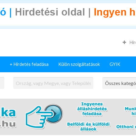
Hir
+ Hirdetés feladása
Külön szolgáltatások
GYIK