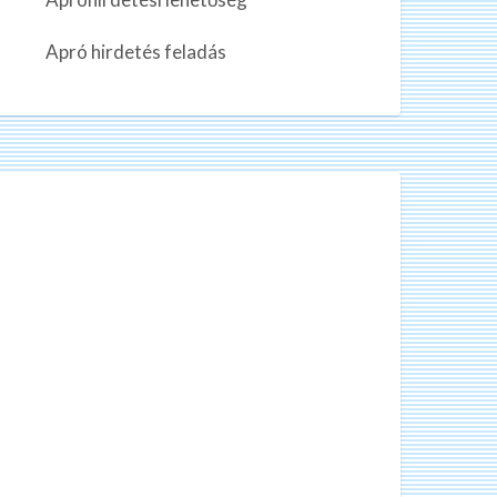
n
k
Apró hirdetés feladás
a