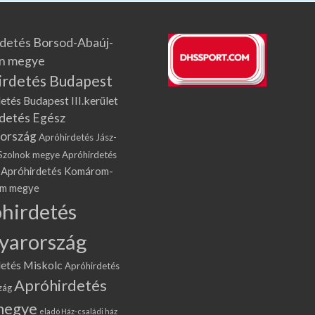
detés Borsod-Abaúj-
n megye
irdetés Budapest
etés Budapest III.kerület
detés Egész
ország
Apróhirdetés Jász-
Szolnok megye
Apróhirdetés
Apróhirdetés Komárom-
om megye
hirdetés
yarország
etés Miskolc
Apróhirdetés
Apróhirdetés
zág
megye
eladó Ház-családi ház