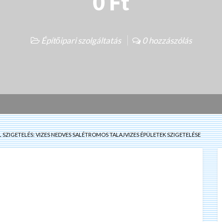
0 Ft
Építőipari szolgáltatás
0 hozzászólás
SZIGETELÉS: VIZES NEDVES SALÉTROMOS TALAJVIZES ÉPÜLETEK SZIGETELÉSE