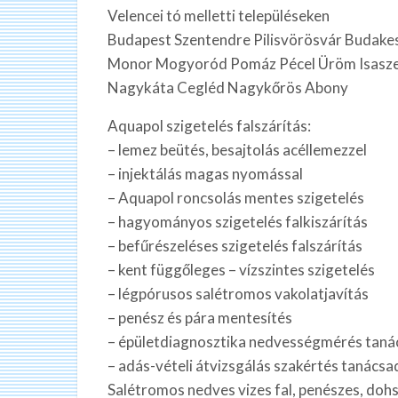
Velencei tó melletti településeken
Budapest Szentendre Pilisvörösvár Budake
Monor Mogyoród Pomáz Pécel Üröm Isaszeg
Nagykáta Cegléd Nagykőrös Abony
Aquapol szigetelés falszárítás:
– lemez beütés, besajtolás acéllemezzel
– injektálás magas nyomással
– Aquapol roncsolás mentes szigetelés
– hagyományos szigetelés falkiszárítás
– befűrészeléses szigetelés falszárítás
– kent függőleges – vízszintes szigetelés
– légpórusos salétromos vakolatjavítás
– penész és pára mentesítés
– épületdiagnosztika nedvességmérés taná
– adás-vételi átvizsgálás szakértés tanácsad
Salétromos nedves vizes fal, penészes, dohsz