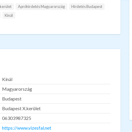
kerület
Apróhirdetés Magyarország
Hirdetés Budapest
Kínál
Kínál
Magyarország
Budapest
Budapest X.kerület
06303987325
https://www.vizesfal.net