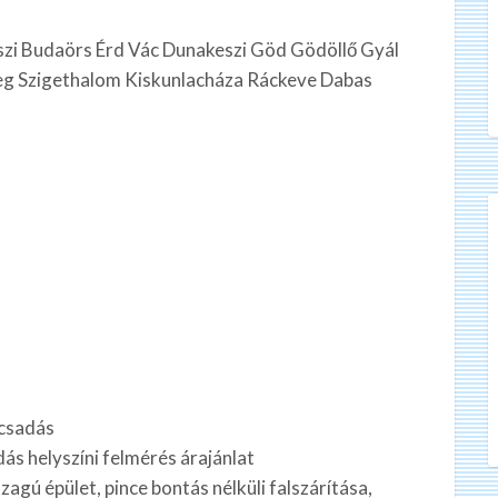
szi Budaörs Érd Vác Dunakeszi Göd Gödöllő Gyál
 Szigethalom Kiskunlacháza Ráckeve Dabas
csadás
ás helyszíni felmérés árajánlat
agú épület, pince bontás nélküli falszárítása,