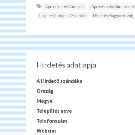
Apróhirdetés Budapest
Apróhirdetés Budapest X.
Hirdetés Budapest X.kerület
Hirdetés Magyarország
Hirdetés adatlapja
A Hirdető szándéka
Ország
Megye
Település neve
Telefonszám
Webcím