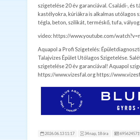
szigetelése 20 év garanciával. Családi-, és
kastélyokra, kúriákra is alkalmas utólagos sz
tégla, beton, szilikát, terméskő, tufa, vályog,
video: https://www.youtube.com/watch?v
Aquapol a Profi Szigetelés: Épületdiagnoszt
Talajvizes Épület Utólagos Szigetelése. Salé
szigetelése 20 év garanciával! Aquapol szig
https://www.vizesfal.org https://www.vize
Hirdetés ID
2026.06.13 11:17
34 nap, 18 óra
695624571