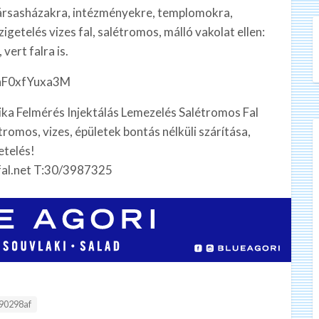
 társasházakra, intézményekre, templomokra,
igetelés vizes fal, salétromos, málló vakolat ellen:
 vert falra is.
=nF0xfYuxa3M
ika Felmérés‎ Injektálás Lemezelés Salétromos Fal
tromos, vizes, épületek bontás nélküli szárítása,
etelés!
sfal.net T:30/3987325
:
90298af