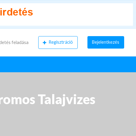
Regisztráció
Bejelentkezés
detés feladása
romos Talajvizes