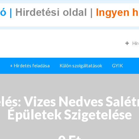
Hir
+ Hirdetés feladása
Külön szolgáltatások
GYIK
lés: Vizes Nedves Salét
Épületek Szigetelése