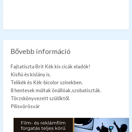
Bővebb információ
Fajtatiszta Brit Kèk kis cicák eladók!
Kisfiú ès kislány is.
Telikèk ès Kèk-bicolor színekben.
8 hentesek múltak önállóak,szobatiszták.
Törzskönyvezett szülőktől.
Pilisvörösvár