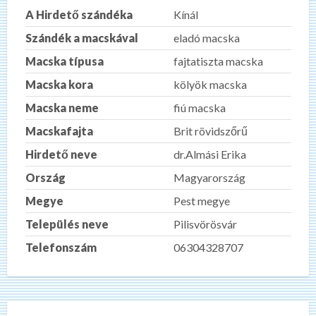
A Hirdető szándéka
Kínál
Szándék a macskával
eladó macska
Macska típusa
fajtatiszta macska
Macska kora
kölyök macska
Macska neme
fiú macska
Macskafajta
Brit rövidszőrű
Hirdető neve
dr.Almási Erika
Ország
Magyarország
Megye
Pest megye
Település neve
Pilisvörösvár
Telefonszám
06304328707