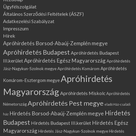
Ügyfélszolgálat
Általános Szerződési Feltételek (ÁSZF)
Adatkezelési Szabályzat
Impresszum
Hírek
Apróhirdetés Borsod-Abaúj-Zemplén megye
Apróhirdetés Budapest
Apróhirdetés Budapest
Apróhirdetés Egész Magyarország
III.kerület
Apróhirdetés
Apróhirdetés
Jász-Nagykun-Szolnok megye
Apróhirdetés Komárom
Apróhirdetés
Komárom-Esztergom megye
Magyarország
Apróhirdetés Miskolc
Apróhirdetés
Apróhirdetés Pest megye
Németország
eladó Ház-családi
Hirdetés
Hirdetés Borsod-Abaúj-Zemplén megye
ház
Budapest
Hirdetés Egész
Hirdetés Budapest III.kerület
Magyarország
Hirdetés Jász-Nagykun-Szolnok megye
Hirdetés