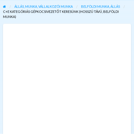
ÁLLÁS, MUNKA, VÁLLALKOZÓI MUNKA
BELFÖLDI MUNKA, ÁLLÁS
C+E KATEGÓRIÁS GÉPKOCSIVEZETŐT KERESÜNK (HOSSZÚ TÁVÚ, BELFÖLDI
MUNKA)