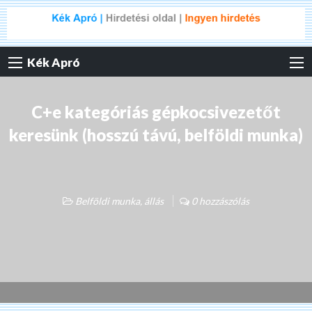
Kék Apró
C+e kategóriás gépkocsivezetőt
keresünk (hosszú távú, belföldi munka)
Belföldi munka, állás
0 hozzászólás