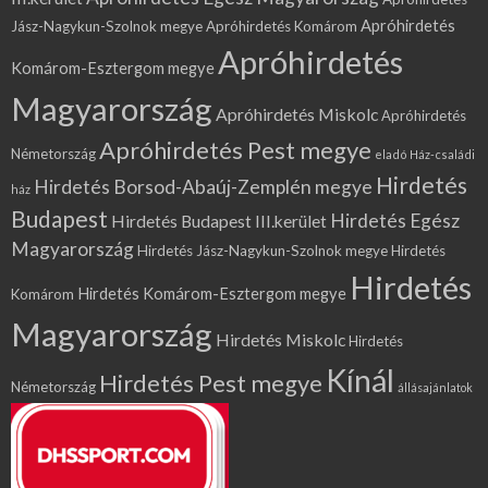
Apróhirdetés
Jász-Nagykun-Szolnok megye
Apróhirdetés Komárom
Apróhirdetés
Komárom-Esztergom megye
Magyarország
Apróhirdetés Miskolc
Apróhirdetés
Apróhirdetés Pest megye
Németország
eladó Ház-családi
Hirdetés
Hirdetés Borsod-Abaúj-Zemplén megye
ház
Budapest
Hirdetés Egész
Hirdetés Budapest III.kerület
Magyarország
Hirdetés Jász-Nagykun-Szolnok megye
Hirdetés
Hirdetés
Hirdetés Komárom-Esztergom megye
Komárom
Magyarország
Hirdetés Miskolc
Hirdetés
Kínál
Hirdetés Pest megye
Németország
állásajánlatok