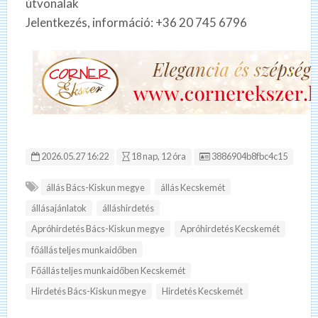
útvonalak
Jelentkezés, információ: +36 20 745 6796
Hirdetés ID:
2026.05.27 16:22
18 nap, 12 óra
3886904b8fbc4c15
állás Bács-Kiskun megye
állás Kecskemét
állásajánlatok
álláshirdetés
Apróhirdetés Bács-Kiskun megye
Apróhirdetés Kecskemét
főállás teljes munkaidőben
Főállás teljes munkaidőben Kecskemét
Hirdetés Bács-Kiskun megye
Hirdetés Kecskemét