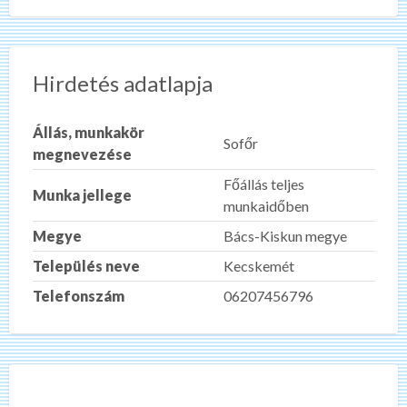
Hirdetés adatlapja
Állás, munkakör
Sofőr
megnevezése
Főállás teljes
Munka jellege
munkaidőben
Megye
Bács-Kiskun megye
Település neve
Kecskemét
Telefonszám
06207456796