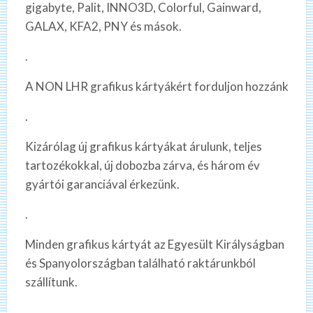
gigabyte, Palit, INNO3D, Colorful, Gainward,
GALAX, KFA2, PNY és mások.
.
A NON LHR grafikus kártyákért forduljon hozzánk
.
Kizárólag új grafikus kártyákat árulunk, teljes
tartozékokkal, új dobozba zárva, és három év
gyártói garanciával érkezünk.
.
Minden grafikus kártyát az Egyesült Királyságban
és Spanyolországban található raktárunkból
szállítunk.
.