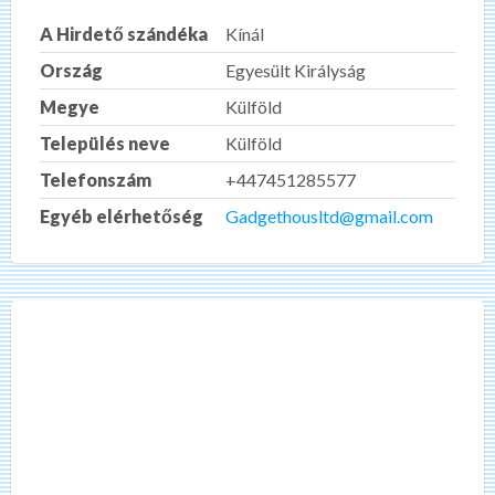
A Hirdető szándéka
Kínál
Ország
Egyesült Királyság
Megye
Külföld
Település neve
Külföld
Telefonszám
+447451285577
Egyéb elérhetőség
Gadgethousltd@gmail.com