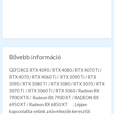
Bővebb információ
GEFORCE RTX 4090 / RTX 4080 / RTX 4070 Ti /
RTX 4070 / RTX 4060 Ti / RTX 3090 Ti / RTX
3090 / RTX 3080 Ti / RTX 3080 / RTX 3070 / RTX
3070 Ti / RTX 3060 Ti / RTX 3060 / Radeon RX
7900 XTX / Radeon RX 7900 XT / RADEON RX
6950 XT / Radeon RX 6850 XT , Lépjen
kapcsolatba velünk a következőn keresztül: