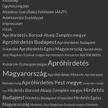
Kezdőlap
Ügyfélszolgálat
Általános Szerződési Feltételek (ÁSZF)
Adatkezelési Szabályzat
Impresszum
Hírek
Apróhirdetés Borsod-Abaúj-Zemplén megye
Apróhirdetés Budapest
Apróhirdetés Budapest
Apróhirdetés Egész Magyarország
III.kerület
Apróhirdetés
Apróhirdetés
Jász-Nagykun-Szolnok megye
Apróhirdetés Komárom
Apróhirdetés
Komárom-Esztergom megye
Magyarország
Apróhirdetés Miskolc
Apróhirdetés
Apróhirdetés Pest megye
Németország
eladó Ház-családi
Hirdetés
Hirdetés Borsod-Abaúj-Zemplén megye
ház
Budapest
Hirdetés Egész
Hirdetés Budapest III.kerület
Magyarország
Hirdetés Jász-Nagykun-Szolnok megye
Hirdetés