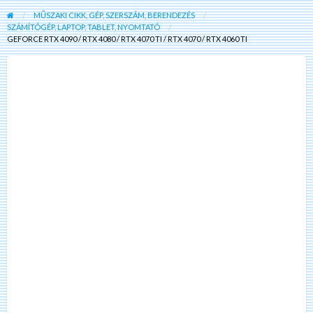
MŰSZAKI CIKK, GÉP, SZERSZÁM, BERENDEZÉS
SZÁMÍTÓGÉP, LAPTOP, TABLET, NYOMTATÓ
GEFORCE RTX 4090 / RTX 4080 / RTX 4070 TI / RTX 4070 / RTX 4060 TI