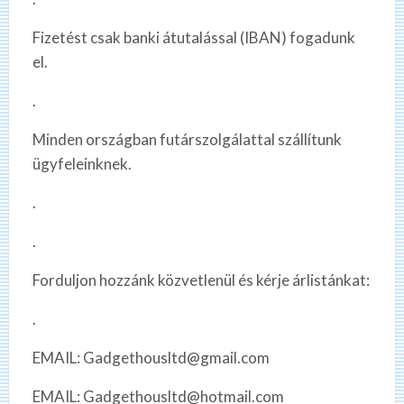
Fizetést csak banki átutalással (IBAN) fogadunk
el.
.
Minden országban futárszolgálattal szállítunk
ügyfeleinknek.
.
.
Forduljon hozzánk közvetlenül és kérje árlistánkat:
.
EMAIL: Gadgethousltd@gmail.com
EMAIL: Gadgethousltd@hotmail.com