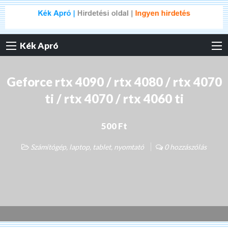
Kék Apró
Geforce rtx 4090 / rtx 4080 / rtx 4070
ti / rtx 4070 / rtx 4060 ti
500 Ft
Számítógép, laptop, tablet, nyomtató
0 hozzászólás