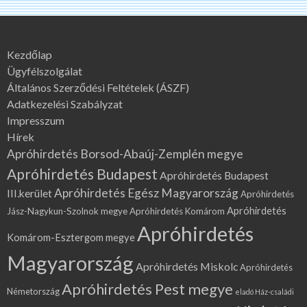
Kezdőlap
Ügyfélszolgálat
Általános Szerződési Feltételek (ÁSZF)
Adatkezelési Szabályzat
Impresszum
Hírek
Apróhirdetés Borsod-Abaúj-Zemplén megye
Apróhirdetés Budapest
Apróhirdetés Budapest
Apróhirdetés Egész Magyarország
III.kerület
Apróhirdetés
Apróhirdetés
Jász-Nagykun-Szolnok megye
Apróhirdetés Komárom
Apróhirdetés
Komárom-Esztergom megye
Magyarország
Apróhirdetés Miskolc
Apróhirdetés
Apróhirdetés Pest megye
Németország
eladó Ház-családi