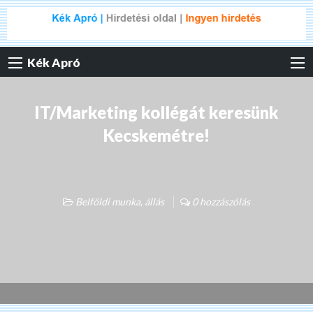
Kék Apró
IT/Marketing kollégát keresünk
Kecskemétre!
Belföldi munka, állás
0 hozzászólás