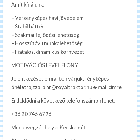
Amit kínálunk:
– Versenyképes havi jövedelem
– Stabil háttér
– Szakmai fejlődési lehetőség
– Hosszútávú munkalehetőség
– Fiatalos, dinamikus környezet
MOTIVÁCIÓS LEVÉL ELŐNY!
Jelentkezését e-mailben várjuk, fényképes
önéletrajzzal a hr@royaltraktor.hu e-mail címre.
Érdeklődni a következő telefonszámon lehet:
+36 20 745 6796
Munkavégzés helye: Kecskemét