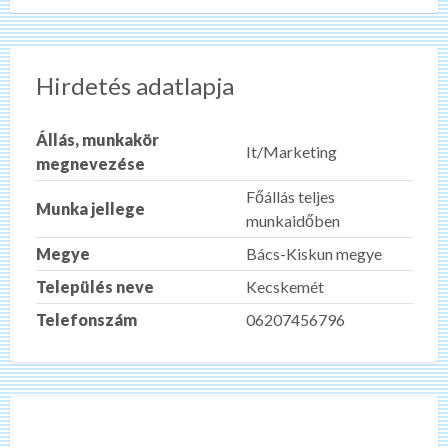
Hirdetés adatlapja
Állás, munkakör
It/Marketing
megnevezése
Főállás teljes
Munka jellege
munkaidőben
Megye
Bács-Kiskun megye
Település neve
Kecskemét
Telefonszám
06207456796