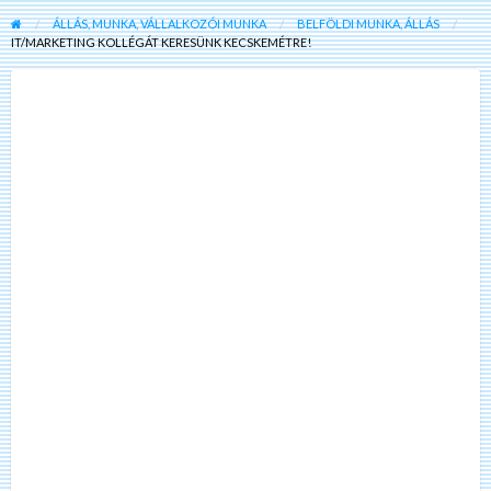
ÁLLÁS, MUNKA, VÁLLALKOZÓI MUNKA
BELFÖLDI MUNKA, ÁLLÁS
IT/MARKETING KOLLÉGÁT KERESÜNK KECSKEMÉTRE!