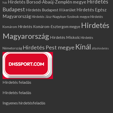
Hirdetés
Hirdetés Borsod-Abaúj-Zemplén megye
ház
Budapest
Hirdetés Egész
Hirdetés Budapest III.kerület
Magyarország
Hirdetés Jász-Nagykun-Szolnok megye
Hirdetés
Hirdetés
Hirdetés Komárom-Esztergom megye
Komárom
Magyarország
Hirdetés Miskolc
Hirdetés
Kínál
Hirdetés Pest megye
Németország
álláshirdetés
Hirdetés feladás
Hirdetés feladás
Ingyenes hirdetésfeladás