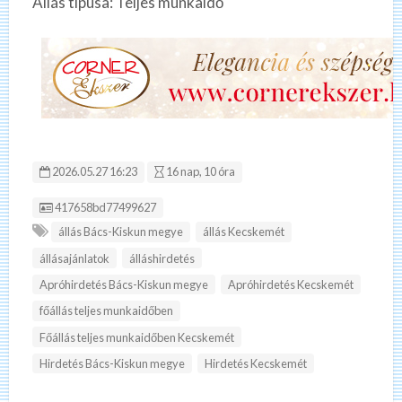
Állás típusa: Teljes munkaidő
2026.05.27 16:23
16 nap, 10 óra
Hirdetés ID:
417658bd77499627
állás Bács-Kiskun megye
állás Kecskemét
állásajánlatok
álláshirdetés
Apróhirdetés Bács-Kiskun megye
Apróhirdetés Kecskemét
főállás teljes munkaidőben
Főállás teljes munkaidőben Kecskemét
Hirdetés Bács-Kiskun megye
Hirdetés Kecskemét