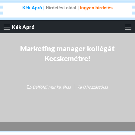
Kék Apró
Marketing manager kollégát
Kecskemétre!
Belföldi munka, állás
0 hozzászólás