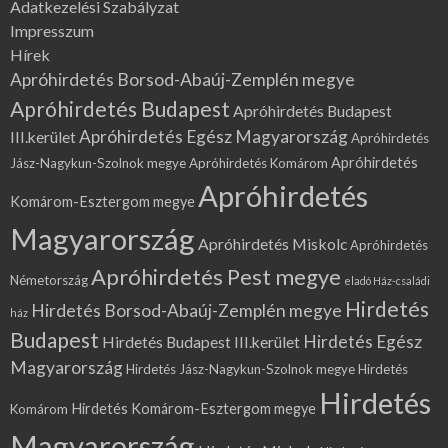
Adatkezelési Szabályzat
Impresszum
Hírek
Apróhirdetés Borsod-Abaúj-Zemplén megye
Apróhirdetés Budapest
Apróhirdetés Budapest
Apróhirdetés Egész Magyarország
III.kerület
Apróhirdetés
Apróhirdetés
Jász-Nagykun-Szolnok megye
Apróhirdetés Komárom
Apróhirdetés
Komárom-Esztergom megye
Magyarország
Apróhirdetés Miskolc
Apróhirdetés
Apróhirdetés Pest megye
Németország
eladó Ház-családi
Hirdetés
Hirdetés Borsod-Abaúj-Zemplén megye
ház
Budapest
Hirdetés Egész
Hirdetés Budapest III.kerület
Magyarország
Hirdetés Jász-Nagykun-Szolnok megye
Hirdetés
Hirdetés
Hirdetés Komárom-Esztergom megye
Komárom
Magyarország