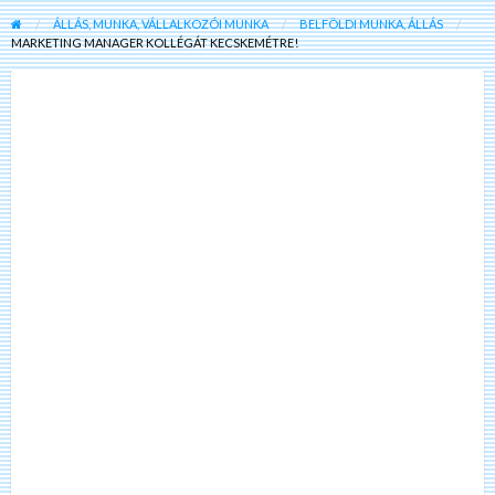
ÁLLÁS, MUNKA, VÁLLALKOZÓI MUNKA
BELFÖLDI MUNKA, ÁLLÁS
MARKETING MANAGER KOLLÉGÁT KECSKEMÉTRE!