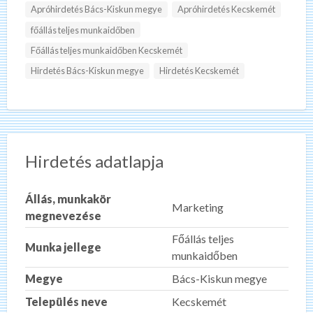
Apróhirdetés Bács-Kiskun megye
Apróhirdetés Kecskemét
főállás teljes munkaidőben
Főállás teljes munkaidőben Kecskemét
Hirdetés Bács-Kiskun megye
Hirdetés Kecskemét
Hirdetés adatlapja
Állás, munkakör
Marketing
megnevezése
Főállás teljes
Munka jellege
munkaidőben
Megye
Bács-Kiskun megye
Település neve
Kecskemét