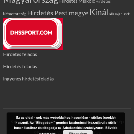
Hirdetés Miskolc
Hirdetés
Kínál
Hirdetés Pest megye
Németország
állásajánlatok
Hirdetés feladás
Hirdetés feladás
Ingyenes hirdetésfeladás
Ez az oldal - sok más weboldalhoz hasonlóan - sütiket (cookie)
Kék Apró Oldaltérkép
Hirdetés Expressz Oldaltérkép
használ. Az "Elfogadom" gombra kattintással hozzájárul a sütik
használatához és elfogadja az Adatkezelési szabályzatot.
Bővebb
© Kék Apró 2020 | Minden jog fenntartva
Elfogadom
információ