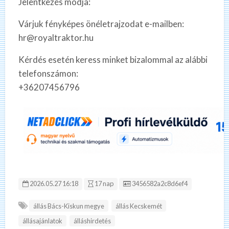
Jelentkezés módja:
Várjuk fényképes önéletrajzodat e-mailben:
hr@royaltraktor.hu
Kérdés esetén keress minket bizalommal az alábbi
telefonszámon:
+36207456796
Hirdetés ID:
2026.05.27 16:18
17 nap
3456582a2c8d6ef4
állás Bács-Kiskun megye
állás Kecskemét
állásajánlatok
álláshirdetés