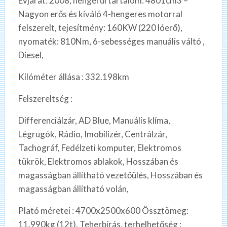
Évjárat: 2008, hengerűrtartalom: 4801cm3 –
Nagyon erős és kíváló 4-hengeres motorral
felszerelt, tejesítmény: 160KW (220 lóerő),
nyomaték: 810Nm, 6-sebességes manuális váltó ,
Diesel,
Kilóméter állása : 332.198km
Felszereltség :
Differenciálzár, AD Blue, Manuális klíma,
Légrugók, Rádio, Imobilizér, Centrálzár,
Tachográf, Fedélzeti komputer, Elektromos
tükrök, Elektromos ablakok, Hosszában és
magasságban állítható vezetőülés, Hosszában és
magasságban állítható volán,
Plató méretei : 4700x2500x600 Össztömeg:
11.990kg (12t). Teherbírás, terhelhetőség :