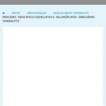
JÁRMŰ
JÁRMŰ KÍNÁLAT
HASZONJÁRMŰ, TEHERAUTÓ
MERCEDES – BENZ ATEGO 1222 BLUETEC4 – BILLENŐPLATÓS – DARUGÉMES
TEHERAUTÓ E