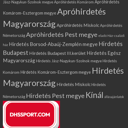
Apróhirdetés
Jász-Nagykun-Szolnok megye
Apróhirdetés Komárom
Apróhirdetés
Komárom-Esztergom megye
Magyarország
Apróhirdetés Miskolc
Apróhirdetés
Apróhirdetés Pest megye
Németország
eladó Ház-családi
Hirdetés
Hirdetés Borsod-Abaúj-Zemplén megye
ház
Budapest
Hirdetés Egész
Hirdetés Budapest III.kerület
Magyarország
Hirdetés Jász-Nagykun-Szolnok megye
Hirdetés
Hirdetés
Hirdetés Komárom-Esztergom megye
Komárom
Magyarország
Hirdetés Miskolc
Hirdetés
Kínál
Hirdetés Pest megye
Németország
állásajánlatok