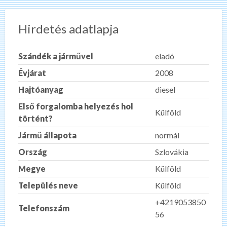
Hirdetés adatlapja
Szándék a járművel
eladó
Évjárat
2008
Hajtóanyag
diesel
Első forgalomba helyezés hol
Külföld
történt?
Jármű állapota
normál
Ország
Szlovákia
Megye
Külföld
Település neve
Külföld
+4219053850
Telefonszám
56