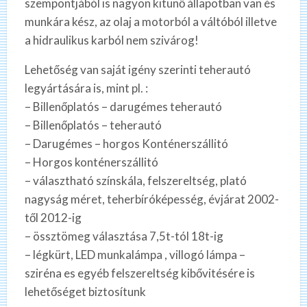
szempontjából is nagyon kitünő állapotban van és
munkára kész, az olaj a motorból a váltóból illetve
a hidraulikus karból nem szivárog!
Lehetőség van saját igény szerinti teherautó
legyártására is, mint pl. :
– Billenőplatós – darugémes teherautó
– Billenőplatós – teherautó
– Darugémes – horgos Konténerszállitó
– Horgos konténerszállitó
– választható színskála, felszereltség, plató
nagyság méret, teherbíróképesség, évjárat 2002-
től 2012-ig
– össztömeg választása 7,5t-tól 18t-ig
– légkürt, LED munkalámpa , villogó lámpa –
sziréna es egyéb felszereltség kibővitésére is
lehetőséget biztosítunk