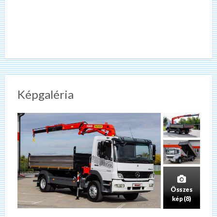
Képgaléria
Összes
kép (8)