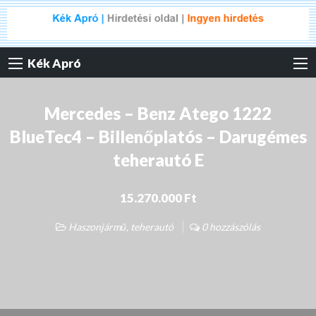
Kék Apró
Mercedes – Benz Atego 1222
BlueTec4 – Billenőplatós – Darugémes
teherautó E
15.270.000 Ft
Haszonjármű, teherautó
0 hozzászólás