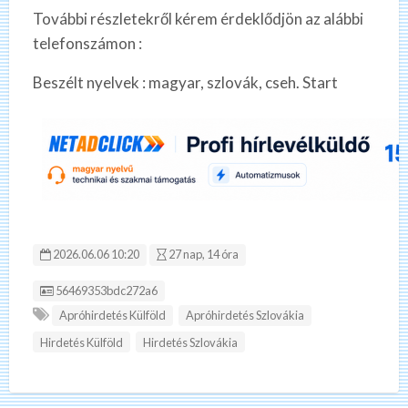
További részletekről kérem érdeklődjön az alábbi
telefonszámon :
Beszélt nyelvek : magyar, szlovák, cseh. Start
2026.06.06 10:20
27 nap, 14 óra
Hirdetés ID:
56469353bdc272a6
Apróhirdetés Külföld
Apróhirdetés Szlovákia
Hirdetés Külföld
Hirdetés Szlovákia