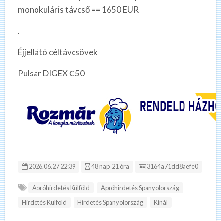
monokuláris távcső == 1650 EUR
.
Éjjellátó céltávcsövek
Pulsar DIGEX С50
Hirdetés ID:
2026.06.27 22:39
48 nap, 21 óra
3164a71dd8aefe0
Apróhirdetés Külföld
Apróhirdetés Spanyolország
Hirdetés Külföld
Hirdetés Spanyolország
Kínál