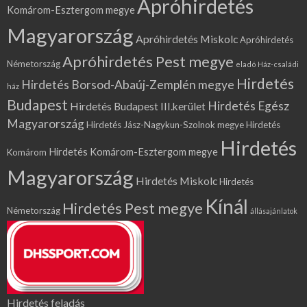
Apróhirdetés
Komárom-Esztergom megye
Magyarország
Apróhirdetés Miskolc
Apróhirdetés
Apróhirdetés Pest megye
Németország
eladó Ház-családi
Hirdetés
Hirdetés Borsod-Abaúj-Zemplén megye
ház
Budapest
Hirdetés Egész
Hirdetés Budapest III.kerület
Magyarország
Hirdetés Jász-Nagykun-Szolnok megye
Hirdetés
Hirdetés
Hirdetés Komárom-Esztergom megye
Komárom
Magyarország
Hirdetés Miskolc
Hirdetés
Kínál
Hirdetés Pest megye
Németország
állásajánlatok
Hirdetés feladás