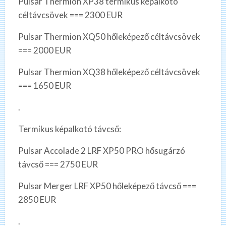
Pulsar Thermion XP38 termikus képalkotó
céltávcsövek === 2300 EUR
Pulsar Thermion XQ50 hőleképező céltávcsövek
=== 2000 EUR
Pulsar Thermion XQ38 hőleképező céltávcsövek
=== 1650 EUR
.
Termikus képalkotó távcső:
Pulsar Accolade 2 LRF XP50 PRO hősugárzó
távcső === 2750 EUR
Pulsar Merger LRF XP50 hőleképező távcső ===
2850 EUR
.