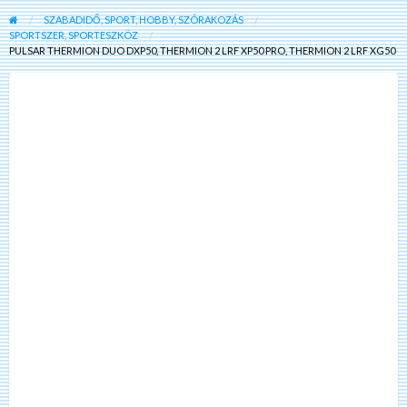
SZABADIDŐ, SPORT, HOBBY, SZÓRAKOZÁS
SPORTSZER, SPORTESZKÖZ
PULSAR THERMION DUO DXP50, THERMION 2 LRF XP50 PRO, THERMION 2 LRF XG50