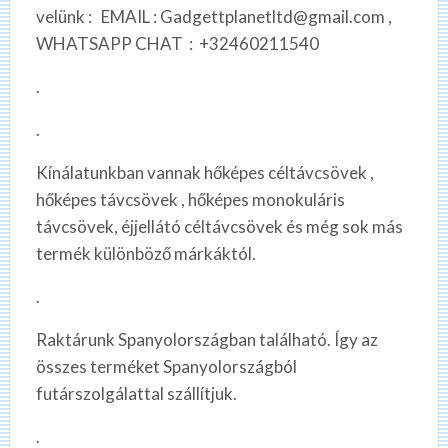
velünk : EMAIL : Gadgettplanetltd@gmail.com ,
WHATSAPP CHAT : +32460211540
.
.
Kínálatunkban vannak hőképes céltávcsövek ,
hőképes távcsövek , hőképes monokuláris
távcsövek, éjjellátó céltávcsövek és még sok más
termék különböző márkáktól.
.
Raktárunk Spanyolországban található. Így az
összes terméket Spanyolországból
futárszolgálattal szállítjuk.
.