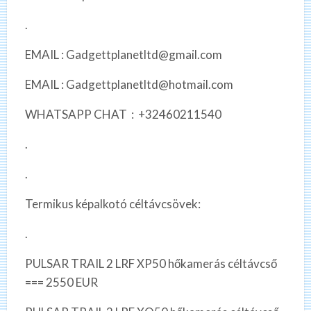
.
EMAIL : Gadgettplanetltd@gmail.com
EMAIL : Gadgettplanetltd@hotmail.com
WHATSAPP CHAT : +32460211540
.
.
Termikus képalkotó céltávcsövek:
.
PULSAR TRAIL 2 LRF XP50 hőkamerás céltávcső
=== 2550 EUR