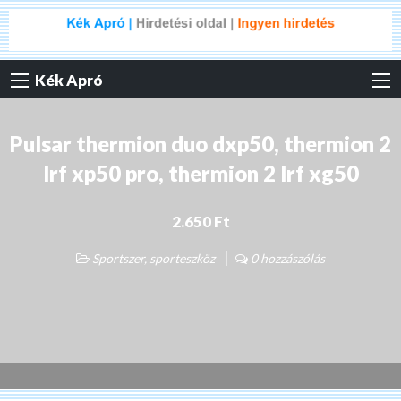
Kék Apró
Pulsar thermion duo dxp50, thermion 2
lrf xp50 pro, thermion 2 lrf xg50
2.650 Ft
Sportszer, sporteszköz
0 hozzászólás