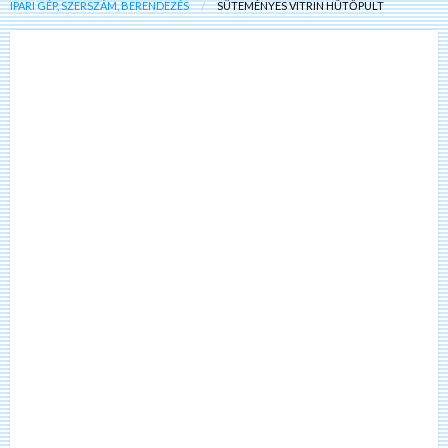
IPARI GÉP, SZERSZÁM, BERENDEZÉS
SÜTEMÉNYES VITRIN HŰTŐPULT