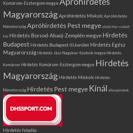
Apróhirdetés
Komárom-Esztergom megye
Magyarország
Apróhirdetés Miskolc
Apróhirdetés
Apróhirdetés Pest megye
Németország
eladó Ház-családi
Hirdetés
Hirdetés Borsod-Abaúj-Zemplén megye
ház
Budapest
Hirdetés Egész
Hirdetés Budapest III.kerület
Magyarország
Hirdetés Jász-Nagykun-Szolnok megye
Hirdetés
Hirdetés
Hirdetés Komárom-Esztergom megye
Komárom
Magyarország
Hirdetés Miskolc
Hirdetés
Kínál
Hirdetés Pest megye
Németország
állásajánlatok
Hirdetés feladás