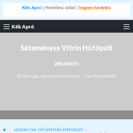
Kék Apró
Süteményes Vitrin Hűtőpult
280.000 Ft
Ipari gép, szerszám, berendezés
0 hozzászólás
MŰSZAKI CIKK, GÉP, SZERSZÁM, BERENDEZÉS