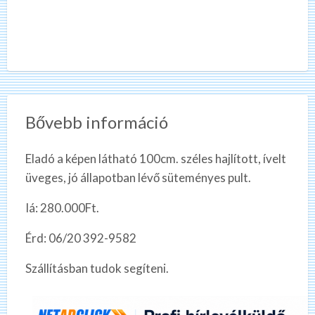
Bővebb információ
Eladó a képen látható 100cm. széles hajlított, ívelt
üveges, jó állapotban lévő süteményes pult.
Iá: 280.000Ft.
Érd: 06/20 392-9582
Szállításban tudok segíteni.