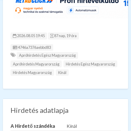
2026.08.05 19:45
87 nap, 19 óra
Hirdetés ID:
4746a7376aebbd83
Apróhirdetés Egész Magyarország
Apróhirdetés Magyarország
Hirdetés Egész Magyarország
Hirdetés Magyarország
Kínál
Hirdetés adatlapja
A Hirdető szándéka
Kínál