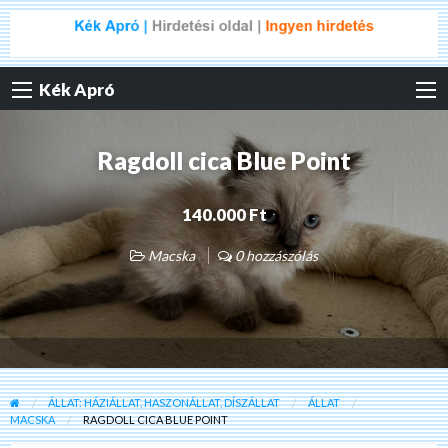
Kék Apró
Ragdoll cica Blue Point
140.000 Ft
Macska
0 hozzászólás
ÁLLAT: HÁZIÁLLAT, HASZONÁLLAT, DÍSZÁLLAT
ÁLLAT
MACSKA
RAGDOLL CICA BLUE POINT