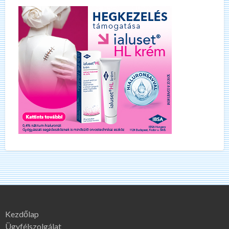
Kezdőlap
Ügyfélszolgálat