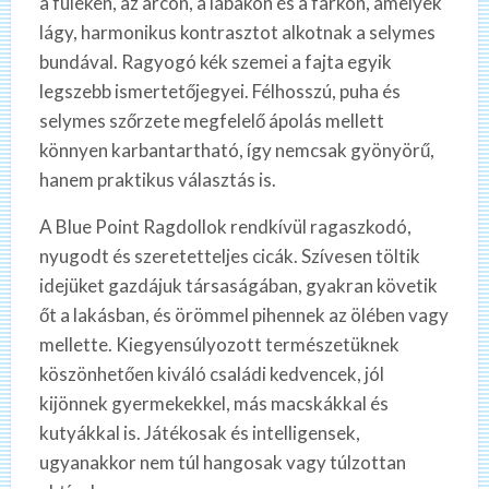
a füleken, az arcon, a lábakon és a farkon, amelyek
lágy, harmonikus kontrasztot alkotnak a selymes
bundával. Ragyogó kék szemei a fajta egyik
legszebb ismertetőjegyei. Félhosszú, puha és
selymes szőrzete megfelelő ápolás mellett
könnyen karbantartható, így nemcsak gyönyörű,
hanem praktikus választás is.
A Blue Point Ragdollok rendkívül ragaszkodó,
nyugodt és szeretetteljes cicák. Szívesen töltik
idejüket gazdájuk társaságában, gyakran követik
őt a lakásban, és örömmel pihennek az ölében vagy
mellette. Kiegyensúlyozott természetüknek
köszönhetően kiváló családi kedvencek, jól
kijönnek gyermekekkel, más macskákkal és
kutyákkal is. Játékosak és intelligensek,
ugyanakkor nem túl hangosak vagy túlzottan