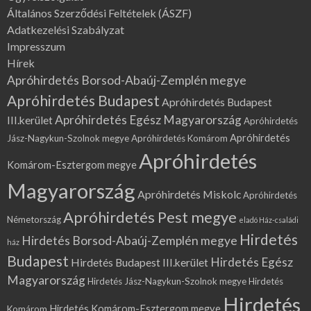
Általános Szerződési Feltételek (ÁSZF)
Adatkezelési Szabályzat
Impresszum
Hírek
Apróhirdetés Borsod-Abaúj-Zemplén megye
Apróhirdetés Budapest
Apróhirdetés Budapest
Apróhirdetés Egész Magyarország
III.kerület
Apróhirdetés
Apróhirdetés
Jász-Nagykun-Szolnok megye
Apróhirdetés Komárom
Apróhirdetés
Komárom-Esztergom megye
Magyarország
Apróhirdetés Miskolc
Apróhirdetés
Apróhirdetés Pest megye
Németország
eladó Ház-családi
Hirdetés
Hirdetés Borsod-Abaúj-Zemplén megye
ház
Budapest
Hirdetés Egész
Hirdetés Budapest III.kerület
Magyarország
Hirdetés Jász-Nagykun-Szolnok megye
Hirdetés
Hirdetés
Hirdetés Komárom-Esztergom megye
Komárom