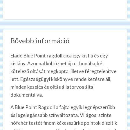
Bővebb információ
Eladó Blue Point ragdoll cica egy kisfiú és egy
kislány. Azonnal költözhet új otthonába, két
kötelező oltását megkapta, illetve féregtelenítve
lett. Egészségügyi kiskönyve rendelkezésre áll,
minden kezelés és oltás állatorvos által
dokumentálva.
A Blue Point Ragdoll a fajta egyik legnépszerűbb
és legelegánsabb színváltozata. Világos, szinte
hófehér testét finom kékesszürke pointok díszítik