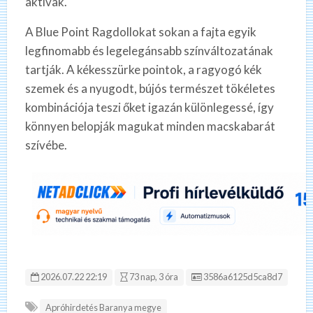
aktívak.
A Blue Point Ragdollokat sokan a fajta egyik
legfinomabb és legelegánsabb színváltozatának
tartják. A kékesszürke pointok, a ragyogó kék
szemek és a nyugodt, bújós természet tökéletes
kombinációja teszi őket igazán különlegessé, így
könnyen belopják magukat minden macskabarát
szívébe.
Hirdetés ID:
2026.07.22 22:19
73 nap, 3 óra
3586a6125d5ca8d7
Apróhirdetés Baranya megye