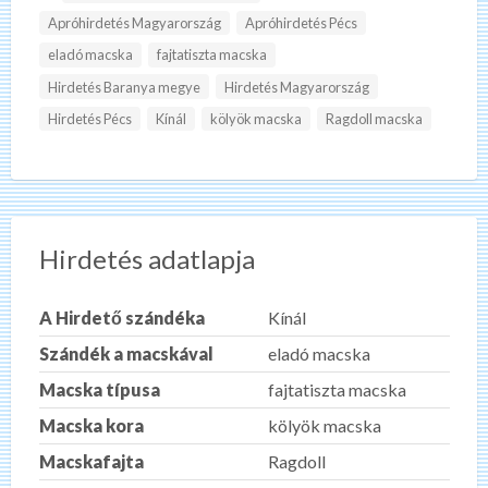
Apróhirdetés Magyarország
Apróhirdetés Pécs
eladó macska
fajtatiszta macska
Hirdetés Baranya megye
Hirdetés Magyarország
Hirdetés Pécs
Kínál
kölyök macska
Ragdoll macska
Hirdetés adatlapja
A Hirdető szándéka
Kínál
Szándék a macskával
eladó macska
Macska típusa
fajtatiszta macska
Macska kora
kölyök macska
Macskafajta
Ragdoll