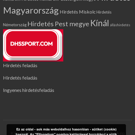
Magyarország
Hirdetés Miskolc
Hirdetés
Kínál
Hirdetés Pest megye
Németország
álláshirdetés
Hirdetés feladás
Hirdetés feladás
Ingyenes hirdetésfeladás
Ez az oldal - sok más weboldalhoz hasonlóan - sütiket (cookie)
Kék Apró Oldaltérkép
Hirdetés Expressz Oldaltérkép
használ. Az "Elfogadom" gombra kattintással hozzájárul a sütik